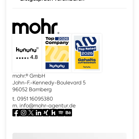
mohr.® GmbH
John-F.-Kennedy-Boulevard 5
96052 Bamberg
t.
0951 16095380
m.
info@mohr-agentur.de