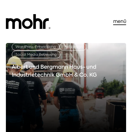
menü
WordPress-Entwicklung
Webdesign
Social Media Betreuung
Albert und Bergmann Haus- und
Industrietechnik GmbH & Co. KG