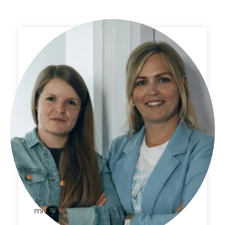
Albert & Bergmann
Albert und Bergmann Haus- und
Industrietechnik GmbH & Co. KG
Die Zusammenarbeit mit dem Team
mohr. hat von Anfang an richtig Spaß
gemacht. Kurze Wege, kreative Ideen
und ein super Gespür für unsere
Wünsche – genau so stellt man sich ein
gemeinsames Projekt vor. Unsere neue
Website passt perfekt zu Albert &
Bergmann und wir sind mehr als happy
mit dem Ergebnis.