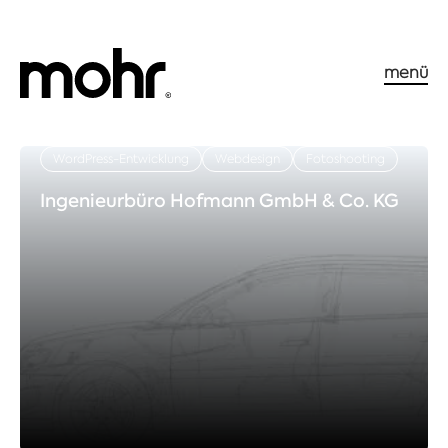
menü
WordPress-Entwicklung
Webdesign
Fotoshooting
Ingenieurbüro Hofmann GmbH & Co. KG