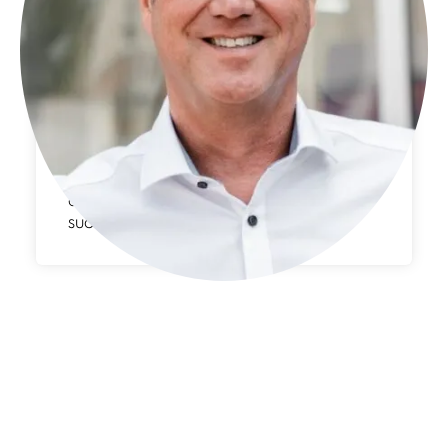
Ingenieurbüro Hofmann
Die Zusammenarbeit bei der
Neugestaltung unserer Homepage war
erstklassig. Von der ersten Idee bis zum
fertigen Design verlief alles absolut
reibungslos und hochprofessionell. Wir
sind mit dem Ergebnis sowie der
unkomplizierten Kommunikation sehr
zufrieden. Eine klare Empfehlung für
alle, die Qualität und Zuverlässigkeit
suchen!