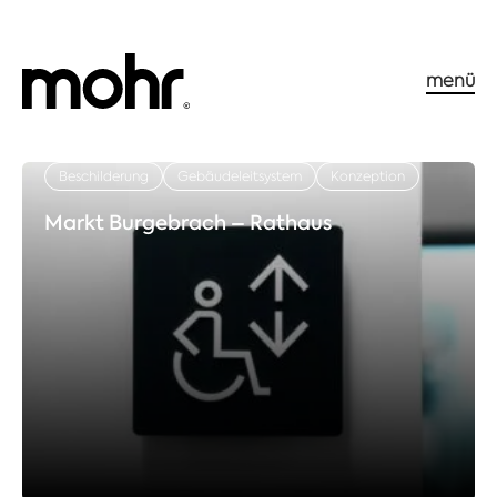
menü
Beschilderung
Gebäudeleitsystem
Konzeption
Markt Burgebrach – Rathaus