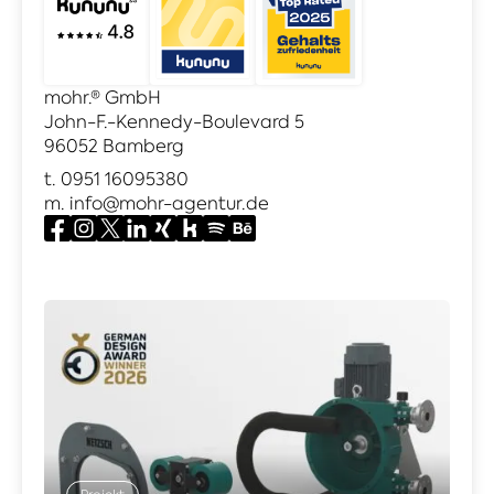
mohr.® GmbH
John-F.-Kennedy-Boulevard 5
96052 Bamberg
t.
0951 16095380
m.
info@mohr-agentur.de